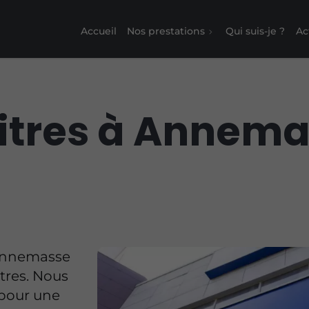
Accueil
Nos prestations
Qui suis-je ?
Ac
itres à Annem
 Annemasse
itres. Nous
 pour une