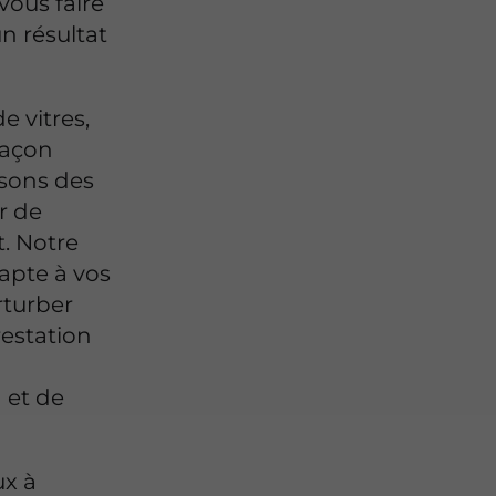
vous faire
n résultat
e vitres,
façon
isons des
r de
. Notre
dapte à vos
rturber
prestation
 et de
ux à