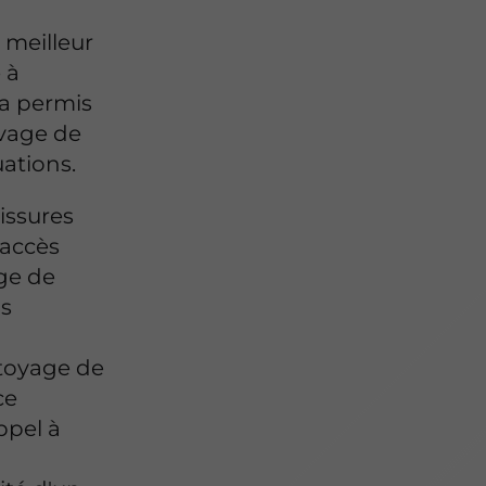
 meilleur
 à
a permis
avage de
uations.
issures
 accès
age de
us
ttoyage de
ce
ppel à
à