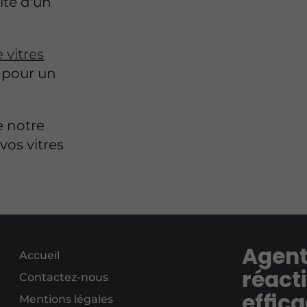
ité d'un
 vitres
s pour un
e notre
vos vitres
Agent
Accueil
réacti
Contactez-nous
effica
Mentions légales