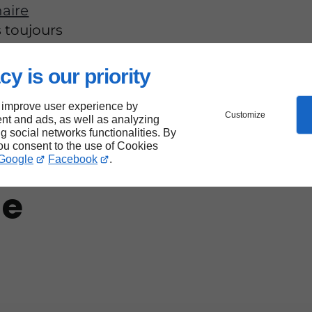
aire
s toujours
cy is our priority
 improve user experience by
nce
Customize
nt and ads, as well as analyzing
ng social networks functionalities. By
you consent to the use of Cookies
Google
Facebook
.
de