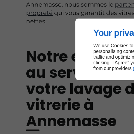
Annemasse, nous sommes le
parten
propreté
qui vous garantit des vitre
nettes.
Your priva
We use Cookies to
Notre expérie
personalising conte
traffic and optimizi
clicking "I Agree" 
au service de
from our providers
votre lavage 
vitrerie à
Annemasse