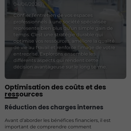
04/06/2026)
Confier l’entretien de vos espaces
professionnels à une société spécialisée
représente bien plus qu’un simple gain de
temps. C’est une stratégie durable qui
optimise vos ressources, améliore la qualité
de vie au travail et renforce l’image de votre
entreprise. Explorons ensemble les
différents aspects qui rendent cette
décision avantageuse sur le long terme.
Optimisation des coûts et des
ressources
Réduction des charges internes
Avant d’aborder les bénéfices financiers, il est
important de comprendre comment