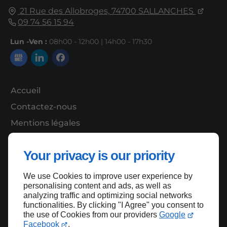
21 Rue des Allobroges,
74700
SALLANCHES
09 74 56 15 94
Lun -Ven :
08h00 - 12h00 | 14h00 - 17h30
Accueil
Contactez-nous
Mentions légales
Plan du site
Your privacy is our priority
We use Cookies to improve user experience by
Haut de page
personalising content and ads, as well as
analyzing traffic and optimizing social networks
functionalities. By clicking "I Agree" you consent to
the use of Cookies from our providers
Google
Facebook
.