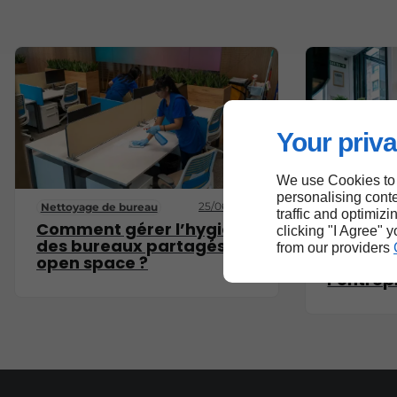
Your priva
We use Cookies to
personalising conte
25/06/2026
Nettoyage de bureau
Nettoyage 
traffic and optimizi
Comment gérer l’hygiène
Pourquoi
clicking "I Agree" 
des bureaux partagés en
contrat
from our providers
open space ?
selon la 
l’entrep