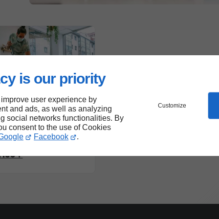
cy is our priority
 improve user experience by
Customize
nt and ads, as well as analyzing
04/06/2026
de bureau
ng social networks functionalities. By
 personnaliser le
you consent to the use of Cookies
 de nettoyage
Google
Facebook
.
taille de
rise ?