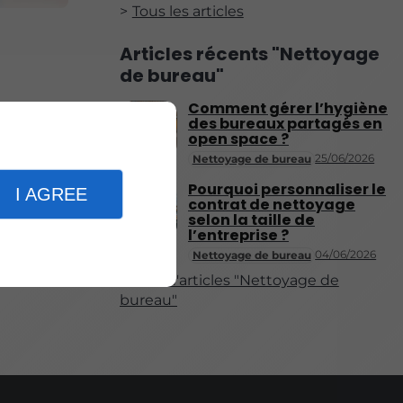
Tous les articles
Articles récents "Nettoyage
de bureau"
Comment gérer l’hygiène
des bureaux partagés en
open space ?
25/06/2026
Nettoyage de bureau
Pourquoi personnaliser le
I AGREE
contrat de nettoyage
selon la taille de
l’entreprise ?
04/06/2026
Nettoyage de bureau
Plus d'articles "Nettoyage de
bureau"